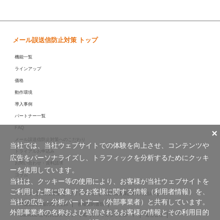
メール誤送信防止対策 トップ
機能一覧
ラインアップ
価格
動作環境
導入事例
パートナー一覧
FAQ
×
メール誤送信防止対策へのこだわり
当社では、当社ウェブサイトでの体験を向上させ、コンテンツや
トライアルお申込み
広告をパーソナライズし、トラフィックを分析するためにクッキ
お問い合わせ・資料請求
ーを使用しています。
コラム
当社は、クッキー等の使用により、お客様が当社ウェブサイトを
ご利用した際に収集するお客様に関する情報（利用者情報）を、
トップ
新着情報
サイトマップ
個人情報保護の取り組み
当社の広告・分析パートナー（外部事業者）と共有しています。
特定個人情報の取り組み
各種契約書類
外部事業者の名称および送信されるお客様の情報とその利用目的
Camellia 暗号方式のパスワード暗号ファイルダウンロード
運営会社