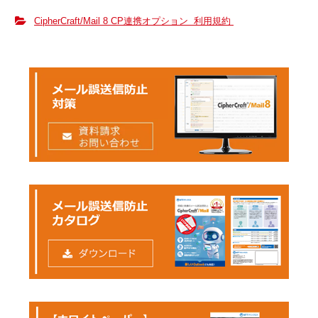
CipherCraft/Mail 8 CP連携オプション 利用規約