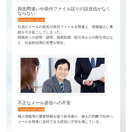
宛先間違いや添付ファイル誤りの誤送信がなく
ならない
Destination mistake
社員がメールの宛先や添付ファイルを間違え、情報漏えい事
故を引き起こしてしまった。
関係先への説明・謝罪、損害賠償、取引先からの取引停止な
ど、社会的信用の失墜が発生。
不正なメール送信への不安
Unauthorized email
個人情報等の重要情報を扱う担当者が、個人の判断で社外へ
メールを簡単に送信できる状況に不安を感じている。