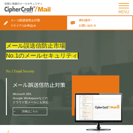
メール誤送信防止対策
資料請求・
トライアルお申込み
お問い合わせ
メール誤送信防止市場
No.1のメールセキュリティ
No.1 Email Security
メール誤送信防止対策
Microsoft 365,
Google Workspaceなどの
クラウド型メールにも対応
詳細はこちら