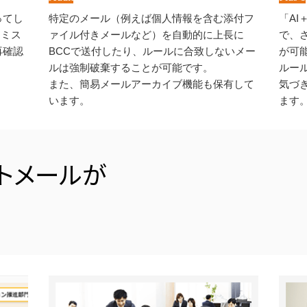
ってし
特定のメール（例えば個人情報を含む添付フ
「A
なミス
ァイル付きメールなど）を自動的に上長に
で、
再確認
BCCで送付したり、ルールに合致しないメー
が可
。
ルは強制破棄することが可能です。
ルー
また、簡易メールアーカイブ機能も保有して
気づ
います。
ます
トメールが