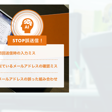
オンライン
に、メール
脱PPAP、進めて
今が見直し時で
詳しく見る
メール誤送信防止市
デロイト トーマツ ミック
「内部脅威対策ソリューシ
【サイバーセキュリティソリ
(https://mic-r.co.jp/mr