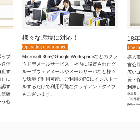
様々な環境に対応！
18
Operating environment
The m
ポップ
Microsoft 365やGoogle Workspaceなどのクラ
導入実
ル送信
ウド型メールサービス、社内に設置されたグ
官公
防止す
ループウェアメールやメールサーバなど様々
広い
的）に
な環境で利用可能。ご利用のPCにインストー
発・
確認す
ルするだけで利用可能なクライアントタイプ
利用
送信確
もございます。
※出典：
「内部脅
いう心
(https://