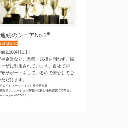
※
年連続のシェアNo.1
ost shared
績2,900社以上!
庁や企業など、業種・規模を問わず、幅
ユーザに利用されています。自社で開
保守サポートをしているので安心してご
いただけます。
デロイト トーマツ ミック経済研究所
威対策ソリューション市場の現状と将来展望2025年度」
mic-r.co.jp/mr/03740/)