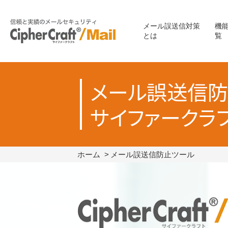
メール誤送信対策
機
とは
覧
メール誤送信防
サイファークラ
ホーム
メール誤送信防止ツール