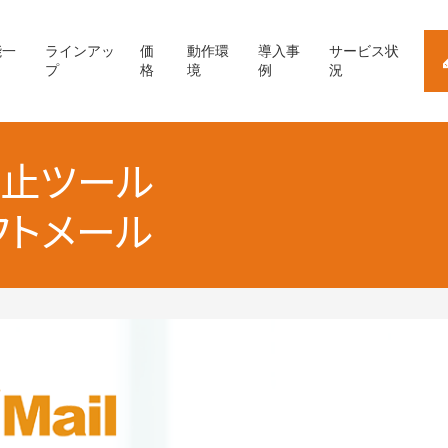
能一
ラインアッ
価
動作環
導入事
サービス状
プ
格
境
例
況
止ツール
フトメール