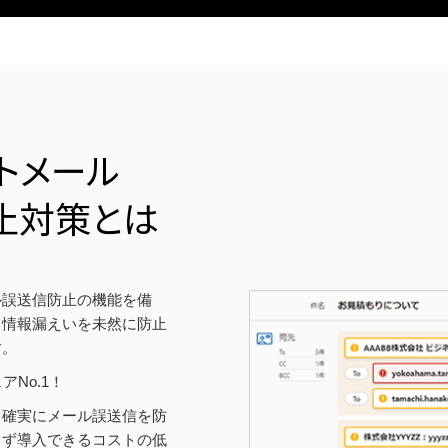
トメール
止対策とは
ル誤送信防止の機能を備
る情報漏えいを未然に防止
す。
No.1！
、確実にメール誤送信を防
さず導入できるコストの低