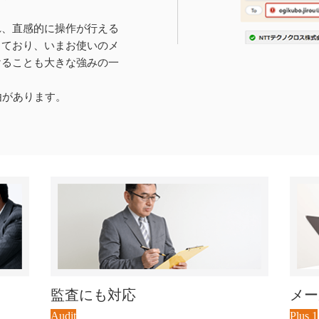
れ、直感的に操作が行える
しており、いまお使いのメ
けることも大きな強みの一
由があります。
監査にも対応
メー
Audit
Plus 1