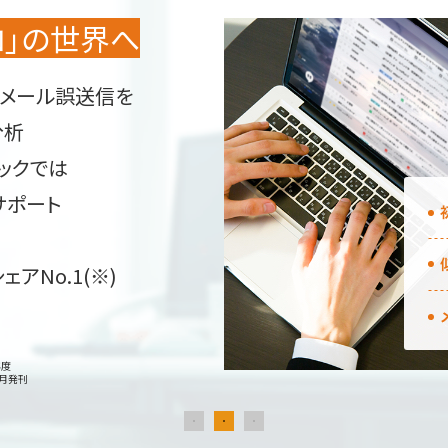
ロ」の世界へ
らメール誤送信を
分析
ックでは
サポート
アNo.1(※)
年度
3月発刊