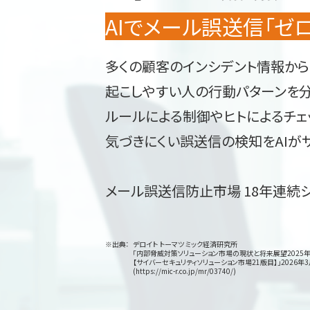
AIでメール誤送信「ゼ
多くの顧客のインシデント情報か
起こしやすい人の行動パターンを
ルールによる制御やヒトによるチェ
気づきにくい誤送信の検知をAIが
メール誤送信防止市場 18年連続シェ
デロイト トーマツ ミック経済研究所
「内部脅威対策ソリューション市場の現状と将来展望2025
【サイバーセキュリティソリューション市場21版目】」2026年
(https://mic-r.co.jp/mr/03740/)