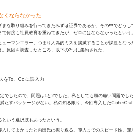
なくならなかった
ざまな取り組みを行ってきたみずほ証券であるが、その中でどうし
まで何度も社員教育を重ねてきたが、ゼロにはならなかったという
ヒューマンエラー、つまり人為的ミスを撲滅することが課題となっ
う。原因を調査したところ、以下の3つに集約された。
スをTo、Cc に誤入力
予定でしたので、問題は1と2でした。私としても頭の痛い問題でし
たすパッケージがない。私の知る限り、今回導入したCipherCraft
るという選択肢もあったという。
導入してよかったと内田氏は振り返る。導入までのスピード性、運