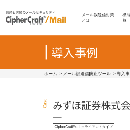
メール誤送信対策
機
とは
覧
導入事例
ホーム
メール誤送信防止ツール
導入事
みずほ証券株式
CipherCraft/Mail クライアントタイプ