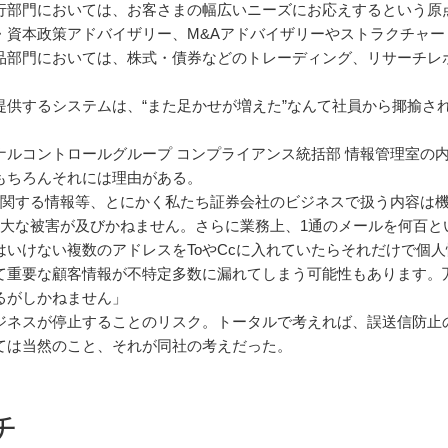
行部門においては、お客さまの幅広いニーズにお応えするという原
・資本政策アドバイザリー、M&Aアドバイザリーやストラクチャー
品部門においては、株式・債券などのトレーディング、リサーチレ
提供するシステムは、“また足かせが増えた”なんて社員から揶揄さ
ナルコントロールグループ コンプライアンス統括部 情報管理室の
もちろんそれには理由がある。
に関する情報等、とにかく私たち証券会社のビジネスで扱う内容は
甚大な被害が及びかねません。さらに業務上、1通のメールを何百と
はいけない複数のアドレスをToやCcに入れていたらそれだけで個
て重要な顧客情報が不特定多数に漏れてしまう可能性もあります。
るがしかねません」
ジネスが停止することのリスク。トータルで考えれば、誤送信防止
ては当然のこと、それが同社の考えだった。
チ