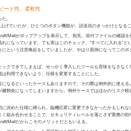
ピード性、柔軟性
った。
を上げていたが、ひとつのボタン機能が、誤送信のきっかけとなる
rCraft/Mailがポップアップを表示して、宛先、添付ファイルの確
流れになっています。でも実はこのチェック、“すべてに入れる”と
うにという注意喚起をしていましたが、やはり面倒になってこのボ
ェックできてしまえば、せっかく導入したツールも意味をなさなくな
能は利用できないよう、仕様を変更することにした。
百になるといったケースもありますので、その際は例外的に使えるよ
が腱鞘炎になってしまいますから。例外ケースではほかのリスク軽
初に決めた仕様に縛られ、臨機応変に変更できなかったかもしれな
まく組み合わせることで、セキュリティレベルを落とさず業務の効
raft/Mailだからこそのメリットだともいえる。