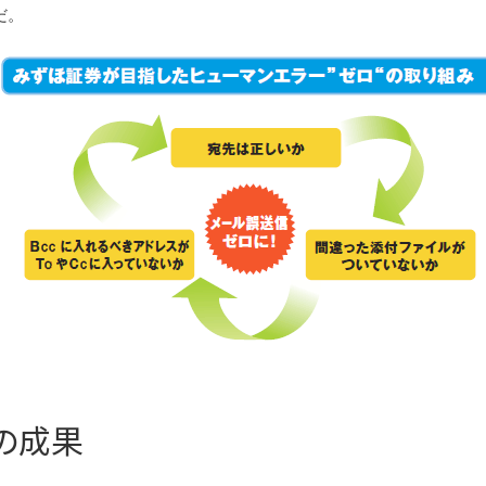
だ。
の成果