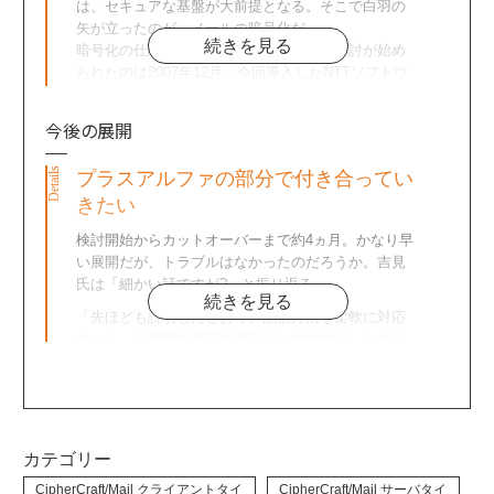
客によっては高額な契約をされるケースもありま
は、セキュアな基盤が大前提となる。そこで白羽の
目標設定型とは、契約の際に顧客自ら運用の目標値
す。募集代理店である金融機関にとって、目標値到
矢が立ったのが、メールの暗号化だ。
を設定し、契約から一定期間経過以降、顧客の積立
続きを見る
達のような顧客の大切な資産に変化があった際、相
暗号化の仕組みを導入するべく、同社で検討が始め
金額がその目標値に到達した時点で自動的に運用成
談を受けたり、新たな提案をしたりする必要がある
られたのは2007年12月。今回導入したNTTソフトウ
果を確保し、年金または一括で受け取ることができ
と考えるわけです。」
ェアのCipherCraft/Mailを含め、複数社の商品を比較
る商品だ。
代理店に対し、タイムリーな情報提供というのは代
検討したという。「暗号化という点では、どれも条
「顧客には目標到達時点で、郵送でその旨をお知ら
今後の展開
理店のビジネスチャンスに不可欠なサポートとな
件を満たしていました。一番の課題は運用方法でし
せすることになっています」と吉見氏。ただ他にも
る。これには即時性が要求されることから、効率的
たね」と、システム運用グループの皆藤宏紀氏は話
目標値に到達したことを伝える相手がいるという。
プラスアルファの部分で付き合ってい
にミスなく確実に顧客情報を伝えるため、メールを
す。
そう、販売窓口となっている「金融機関」だ。
利用したシステムを新たに構築することになった。
きたい
皆藤 宏紀氏 東京海上日動フィナンシャル生命保険株
式会社
検討開始からカットオーバーまで約4ヵ月。かなり早
同社の変額商品を扱う金融機関は百数十社を数え
い展開だが、トラブルはなかったのだろうか。吉見
る。それぞれ独自のシステムをもっており、当然な
氏は「細かい話ですが?」と振り返る。
がらセキュリティ面でも条件が厳しい。例えば、復
続きを見る
号化に必要なソフトウェアを新たにインストールで
「先ほども説明したとおり、配信方法を柔軟に対応
きなかったり、そもそも添付メールが受け取れな
すべく、２種類の手段を用意したのですが、システ
い、圧縮ファイルの解凍ができないという金融機関
ムの仕様上、その都度CipherCraft/Mailのサーバを再
も少なくなかった。
起動する必要がありました。設定ファイルが異なる
「送信先の環境に合わせ、配信方法について柔軟に
ので仕方ないとは思うのですが、やはり動的に対応
対応する必要がありました。トータルで考えたと
できないというのは運用負荷となります。現在、今
き、運用方法も含めて柔軟に対応してもらえそうだ
後のバージョンアップで自動で切り替えられるよう
カテゴリー
ったのが、NTTソフトウェアさんだったんです。」
お願いしているところです」
CipherCraft/Mail クライアントタイ
CipherCraft/Mail サーバタイ
最終的には、CipherCraft/Mailでメールそのものを暗