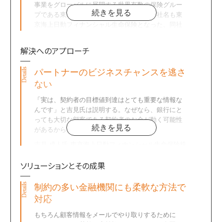
事業をグローバルに展開する世界有数の保険グルー
続きを見る
プである東京海上グループの一員となり、社名も東
京海上日動フィナンシャル生命保険となった。同社
は、現在でも、変額年金保険の提供を中心とした事
業を展開しているのが特徴だ。
解決へのアプローチ
変額年金保険とは、特別勘定の運用に基づいて年金
額が変動する年金商品のことで、契約者が支払った
パートナーのビジネスチャンスを逃さ
保険料を特別勘定で運用し、その運用成果により受
ない
け取る年金額が変動するという特徴をもった商品
だ。
「実は、契約者の目標値到達はとても重要な情報な
んです」と吉見氏は説明する。なぜなら、銀行にと
「当社は営業開始以来、私たちが直接顧客に営業す
っても大切な顧客である契約者のお金が動く可能性
るのではなく、募集代理店委託契約を結んだ銀行等
続きを見る
があるからだ。
の金融機関を中心に販売していただくというビジネ
スモデルでシェアを拡大してきました。ですので、
吉見 成人氏 東京海上日動フィナンシャル生命保険株
私たちが特に注力しているのは、顧客に満足してい
式会社
ソリューションとその成果
ただけるような、より付加価値の高い商品の提供を
現在、市況は厳しい状況にあるが、回復すれば、多
して行くことと、顧客と代理店へのサポートが重要
くの契約の積立金額が目標値に到達することが想定
な仕事となります」そう説明するのは、情報システ
される。保有契約件数の多い代理店の場合、1日に数
制約の多い金融機関にも柔軟な方法で
ム部 システム開発グループ 課長の吉見成人氏だ。
千件もの目標値到達契約を把握する必要がでてくる
対応
可能性もある。
現在の主力商品となる目標設定型の変額年金商品も
「変額年金に関心を持たれる方は富裕層も多く、顧
もちろん顧客情報をメールでやり取りするために
顧客のニーズを意識した商品である。