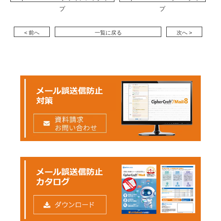
気軽にリクエストが出せるなど、良好な関係を築い
号化する方法を推奨、もし、先方のシステムの都合
プ
プ
ている両社。CipherCraft/Mail以外にも、「システム
で受け取れない場合は、パスワード付きZIPファイル
にまつわる様々な情報をフォローアップしてくれる
で送ることにした。利用環境や仕様の変更に柔軟な
< 前へ
一覧に戻る
次へ >
ので助かっている」と吉見氏は話す。
カスタマイズ性・拡張性は、国産・自社開発ならで
はのメリットともいえるだろう。
「商品の有効性はもちろんですが、結局はプラスア
またカスタマイズ性だけでなく、運用サポートの面
ルファの部分だと思うんです。その会社にどの程度
でも大きな魅力を感じたと皆藤氏は言う。
のスキルや情報があるのか、こちらの要望にどれだ
「暗号化に強度の高い国産暗号アルゴリズムを使っ
け真摯に対応してくれるか。その意味では、NTTソ
ているということで安心感がありました。けれども
フトウェアさんは今後もお付き合いをしていける会
現時点では最良の選択でも、やはりセキュリティ製
社だと思っています。今後は社内でやり取りするメ
品というのは継続的にバージョンアップが必要です
ールも暗号化していく方向なので、また相談にのっ
よね。導入して“はい、これでおしまい”というわけに
てもらえたら嬉しいですね」
はいかない。その点、運用サポート体制がきちんと
整っているNTTソフトウェアさんなら信頼してお任
せできると思いました」（皆藤氏）