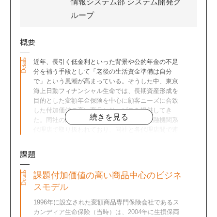
情報システム部 システム開発グ
ループ
概要
近年、長引く低金利といった背景や公的年金の不足
分を補う手段として「老後の生活資金準備は自分
で」という風潮が高まっている。そうした中、東京
海上日動フィナンシャル生命では、長期資産形成を
目的とした変額年金保険を中心に顧客ニーズに合致
した付加価値の高い商品とサービスを提供してき
続きを見る
た。同社の商品は銀行窓販を中心とする金融機関系
代理店で取り扱われており、同社と各代理店間で連
携される重要な顧客情報を安全、確実にやり取りす
るべく、メール暗号化ソフト「CipherCraft/Mail」を
課題
導入した事例を紹介する。
課題付加価値の高い商品中心のビジネ
スモデル
1996年に設立された変額商品専門保険会社であるス
カンディア生命保険（当時）は、2004年に生損保両