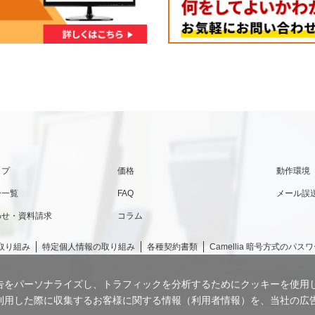
ップ
価格
動作環境
ー一覧
FAQ
メール誤
わせ・資料請求
コラム
取り組み
特定個人情報の取り組み
各種契約書類
Camellia 暗号方式の
告をパーソナライズし、トラフィックを分析するためにクッキーを使用
利用した際に収集するお客様に関する情報（利用者情報）を、当社の広