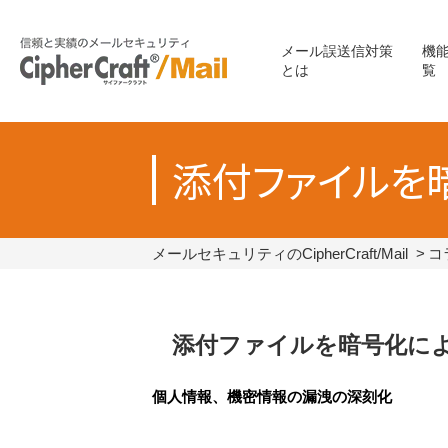
メール誤送信対策
機
とは
覧
添付ファイルを
メールセキュリティのCipherCraft/Mail
コ
添付ファイルを暗号化に
個人情報、機密情報の漏洩の深刻化