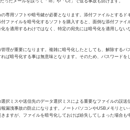
きだったメールを誤って「To」や「Cc」で送る事故も防げます。
めの専用ソフトや暗号鍵が必要となります。添付ファイルとするド
添付ファイルを暗号化するソフトを購入すると、面倒な添付ファイ
号化を適用するわけではなく、特定の宛先には暗号化を適用しない
の管理が重要になります。複雑に暗号化したとしても、解除するパ
すれば暗号化する事は無意味となります。そのため、パスワードを
の選択ミスや送信先のデータ選択ミスによる重要なファイルの誤送
報漏洩事故の防止になります。ノートパソコンやUSBメモリとい
起きますが、ファイルを暗号化しておけば紛失してしまった場合も