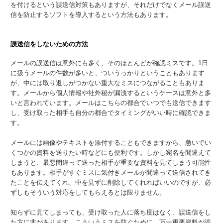
を付けるという誤送信対策もありますが、それだけでなくメール誤送
信を防止するソフトを導入するという方法もあります。
誤送信をしないための方法
メールの誤送信は意外にも多く、そのほとんどが確認ミスです。1日
に扱うメールの件数が多いと、ついうっかりということもあります
が、中には取り返しがつかない重大なミスにつながることもありま
す。メールから個人情報や社外秘が漏洩するというケースは意外と多
いと言われています。メールはこちらの都合でいつでも送信できます
し、受け取った相手も自分の都合でタイミングがいい時に確認できま
す。
メールには画像やテキストを添付することもできますから、急いでい
くつかの資料を送りたい時などにも便利です。しかし宛名を間違えて
しまうと、最悪間違って送った相手が重要な資料を見てしまう可能性
もあります。相手がすぐミスに気付きメールが間違って送信されてき
たことを伝えてくれ、中を見ずに削除してくれればいいのですが、必
ずしもそういう対応をしてもらえるとは限りません。
知らずに見てしまっても、受け取った人に落ち度はなく、誤送信をし
た方に非があります。こういうミスを防ぐために、万一重要資料が添