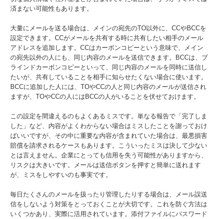
済まない可能性もあります。
大量にメールを送る場合は、メインの宛先のTO以外に、CCやBCCを
設定できます。CCがメールを共有する時に共有したい相手のメール
アドレスを追加します。CCはカーボンコピーという意味で、メイン
の宛先以外の人にも、同じ内容のメールを送信できます。BCCは、ブ
ラインドカーボンコピーといって、同じ内容のメールを同時に送信し
たいが、共有していることを相手に知らせたくない場合に使います。
BCCに追加した人には、TOやCCの人と同じ内容のメールが送信され
ますが、TOやCCの人にはBCCの人がいることを伏せておけます。
この設定を間違えるのもよくあるミスです。単なる報告で「完了しま
した」など、内容がよくわからない場合はミスしたことを謝っておけ
ばいいですが、その中に重要な内容が含まれていた場合は、最悪損害
賠償を請求されるケースもあります。こういったミスは決して少ない
とは言えません。企業にとっても信用を失う可能性がありますから、
リスクは大きいです。メールは送信ボタンを押すと簡単に送れます
が、ミスをしやすいのも事実です。
毎日たくさんのメールを扱ったり管理したりする場合は、メール誤送
信をしないよう対策をとっておくことが大切です。これを防ぐ方法は
いくつかあり、実際に活用されています。添付ファイルにパスワード