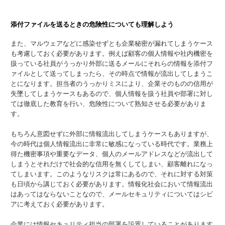
添付ファイルを送るときの危険性についても理解しよう
また、マルウェアなどに感染せずとも企業秘密が漏れてしまうケース
も考慮しておく必要があります。例えば顧客の個人情報や社内機密を
扱っている社員がうっかり外部に送るメールにそれらの情報を添付フ
ァイルとして送ってしまったら、その時点で情報が流出してしまうこ
とになります。担当者のうっかりミスにより、企業そのものの信用が
失墜してしまうケースもあるので、個人情報を扱う社員や部署に対し
ては徹底した教育を行い、危険性について熟知させる必要がありま
す。
もちろん意図せずに外部に情報流出してしまうケースもありますが、
今の時代は個人情報流出に非常に敏感になっている時代です。業務上
得た機密事項や重要なデータ、個人のメールアドレスなどが流出して
しまうとそれだけで社会的な信用を無くしてしまい、顧客離れになっ
てしまいます。このようなリスクは常にあるので、それに対する対策
も日頃から講じておく必要があります。情報化社会において情報流出
はあってはならないことなので、メールセキュリティについてはシビ
アに考えておく必要があります。
企業には情報セキュリティ担当の部署を設置していることがあります