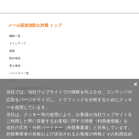
メール誤送信防止対策 トップ
機能一覧
ラインアップ
価格
動作環境
導入事例
パートナー一覧
FAQ
×
メール誤送信防止対策へのこだわり
当社では、当社ウェブサイトでの体験を向上させ、コンテンツや
トライアルお申込み
広告をパーソナライズし、トラフィックを分析するためにクッキ
お問い合わせ・資料請求
ーを使用しています。
コラム
当社は、クッキー等の使用により、お客様が当社ウェブサイトを
ご利用した際に収集するお客様に関する情報（利用者情報）を、
トップ
新着情報
サイトマップ
個人情報保護の取り組み
当社の広告・分析パートナー（外部事業者）と共有しています。
特定個人情報の取り組み
各種契約書類
外部事業者の名称および送信されるお客様の情報とその利用目的
Camellia 暗号方式のパスワード暗号ファイルダウンロード
運営会社