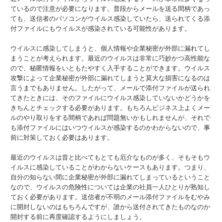
ているので注意が必要になります。普段からメールを送る間柄であっ
ても、送信者のパソコンがウイルス感染していたら、送られてくる添
付ファイルにもウイルスが感染されている可能性があります。
ウイルスに感染してしまうと、個人情報や企業秘密が外部に漏れてし
まうことが考えられます。最近のウイルスは非常に巧妙かつ高性能な
ので、秘匿情報をいともたやすく入手することができます。ウイルス
攻撃によって企業秘密が外部に漏れてしまうと莫大な損害になるのは
言うまでもありません。したがって、メールで添付ファイルが送られ
てきたときには、そのファイルにウイルス感染していないかどうかを
きちんとチェックする必要があります。もちろんビジネス上よくメー
ルのやり取りをする間柄であれば問題無いかもしれませんが、それで
も添付ファイルにはいつウイルスが感染するのかわからないので、事
前に対策しておく必要はあります。
最近のウイルスは昔と比べてもとても厄介なものが多く、そもそもウ
イルスに感染していることがわからないケースもあります。つまり、
自分の知らない間に企業秘密が外部に漏れてしまっているということ
なので、ウイルスの危険性については企業の社員一人ひとりが熟知し
ておく必要があります。送信者が不明のメール添付ファイルをむやみ
に開封しないのはもちろんですが、誰から送付されてきたものなのか
開封する前に再度確認するようにしましょう。