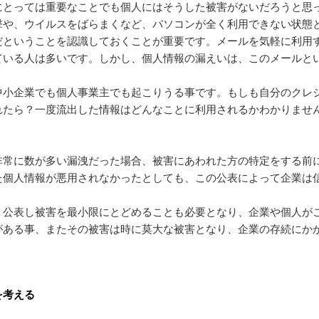
にとっては重要なことでも個人にはそうした被害がないだろうと思
撃や、ウイルスをばらまくなど、パソコンが全く利用できない状態
だということを認識しておくことが重要です。メールを気軽に利用
ている人は多いです。しかし、個人情報の漏えいは、このメールと
中小企業でも個人事業主でも起こりうる事です。もしも自分のクレ
れたら？一度流出した情報はどんなことに利用されるかわかりませ
非常に数が多い漏洩だった場合、被害にあわれた方の特定をする前
た個人情報が悪用されなかったとしても、この公表によって企業は
く公表し被害を最小限にとどめることも必要となり、企業や個人が
がある事、またその被害は時に莫大な被害となり、企業の存続にか
を考える