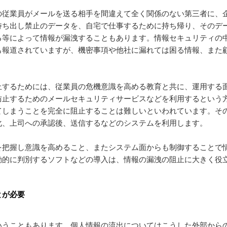
の従業員がメールを送る相手を間違えて全く関係のない第三者に、
持ち出し禁止のデータを、自宅で仕事するために持ち帰り、そのデ
る等によって情報が漏洩することもあります。情報セキュリティの
も報道されていますが、機密事項や他社に漏れては困る情報、また
止するためには、従業員の危機意識を高める教育と共に、運用する
防止するためのメールセキュリティサービスなどを利用するという
てしまうことを完全に阻止することは難しいといわれています。そ
化、上司への承認後、送信するなどのシステムを利用します。
を把握し意識を高めること、またシステム面からも制御することで
動的に判別するソフトなどの導入は、情報の漏洩の阻止に大きく役
とが必要
うこともあります。個人情報の流出についてはこうした外部からの