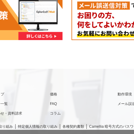
ップ
価格
動作環境
ー一覧
FAQ
メール誤
わせ・資料請求
コラム
取り組み
特定個人情報の取り組み
各種契約書類
Camellia 暗号方式の