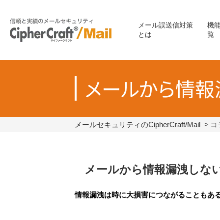
メール誤送信対策
機
とは
覧
メールから情報
メールセキュリティのCipherCraft/Mail
コ
メールから情報漏洩しな
情報漏洩は時に大損害につながることもあ