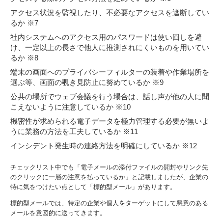
アクセス状況を監視したり、不必要なアクセスを遮断してい
るか ※7
社内システムへのアクセス用のパスワードは使い回しを避
け、一定以上の長さで他人に推測されにくいものを用いてい
るか ※8
端末の画面へのプライバシーフィルターの装着や作業場所を
選ぶ等、画面の覗き見防止に努めているか ※9
公共の場所でウェブ会議を行う場合は、話し声が他の人に聞
こえないように注意しているか ※10
機密性が求められる電子データを極力管理する必要が無いよ
うに業務の方法を工夫しているか ※11
インシデント発生時の連絡方法を明確にしているか ※12
チェックリスト中でも「電子メールの添付ファイルの開封やリンク先
のクリックに一層の注意を払っているか」と記載しましたが、企業の
特に気をつけたい点として「標的型メール」があります。
標的型メールでは、特定の企業や個人をターゲットにして悪意のある
メールを意図的に送ってきます。