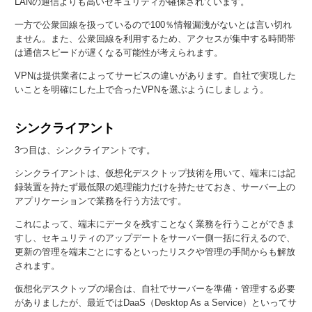
LANの通信よりも高いセキュリティが確保されています。
一方で公衆回線を扱っているので100％情報漏洩がないとは言い切れ
ません。また、公衆回線を利用するため、アクセスが集中する時間帯
は通信スピードが遅くなる可能性が考えられます。
VPNは提供業者によってサービスの違いがあります。自社で実現した
いことを明確にした上で合ったVPNを選ぶようにしましょう。
シンクライアント
3つ目は、シンクライアントです。
シンクライアントは、仮想化デスクトップ技術を用いて、端末には記
録装置を持たず最低限の処理能力だけを持たせておき、サーバー上の
アプリケーションで業務を行う方法です。
これによって、端末にデータを残すことなく業務を行うことができま
すし、セキュリティのアップデートをサーバー側一括に行えるので、
更新の管理を端末ごとにするといったリスクや管理の手間からも解放
されます。
仮想化デスクトップの場合は、自社でサーバーを準備・管理する必要
がありましたが、最近ではDaaS（Desktop As a Service）といってサ