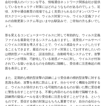
会社や個人のパソコンを守る、情報通信ネットワーク関係会社が提供
しているセキュリティ対策にはどのようなものがあるのでしょう。近
頃、大学や通信教育の現場でもよく見受けられるログオンパスワード
付スクリーンセーバーや、ウィルス対策ツール、ウイルス定義ファイ
ルの自動更新システム等はいまやお馴染みで、ご存知の方も多いでし
ょう。
形を変えるコンピューターウイルスに対して有効的な、ウィルス定義
ファイルを最新化できるシステムもありますし、送受信メールサーバ
にウイルス対策を導入することで、ウイルス感染をチェックしたりす
ることもできます。最近のセキュリティ対策としておすすめしたいの
は標的型メール対策と、誤送信防止、自動暗号化システムです。攻撃
パターンが増加、巧妙化している迷惑メールに対し、ウイルスが付加
されている疑いがあるものを自動的に隔離し、受信者に注意喚起の画
面を表示します。
また、定期的な標的型攻撃の訓練により受信者の標的型攻撃に対する
意識を高め、攻撃を未然に防止します。分かりやすく機能を説明する
と、ウイルスが添付されている可能性のあるものが届いた際に受信者
に警告を出すことができる、不審な内容のものを自動で隔離できる、
訓練用の疑似メールを送り受信者に注意を促すことができる、という
ものです。受信する側の対策はもちろん重要ですが、自分の会社から