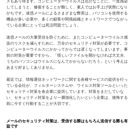
スもあり得ます。コンピューターウイルスは厄介なことに、一度感染
してしまうと、修復することが難しく、素人ではお手上げ状態になり
がちです。迷惑メールによるさまざまな弊害は、パソコンを使用する
機会が多い企業や、多くの顧客や関係組織とネットワークでつながっ
ている企業にとっては死活問題でしょう。
迷惑メールの大量受信を防ぐために、またコンピューターウイルス感
染のリスクを減らすために、万全のセキュリティ対策が必要です。コ
ンピューターウイルスにかかってからでは遅くなってしまいます。事
前の対策が重要ですから、「怪しいファイルを開かなければ大丈夫、
うちのパソコンはウイルスになんてかからないだろう」という考えは
あまり好ましくありません。
最近では、情報通信ネットワークに関する各種サービスの提供を行っ
ている会社が、フィルターシステムや、ウイルス対策ツールといった
セキュリティ対策を各企業に提供しています。対策をまだしていな
い、セキュリティ対策をより一層強化したいという企業は、後悔する
前に今すぐ行動することが大切です。
メールのセキュリティ対策は、受信する際はもちろん送信する際も有
益です