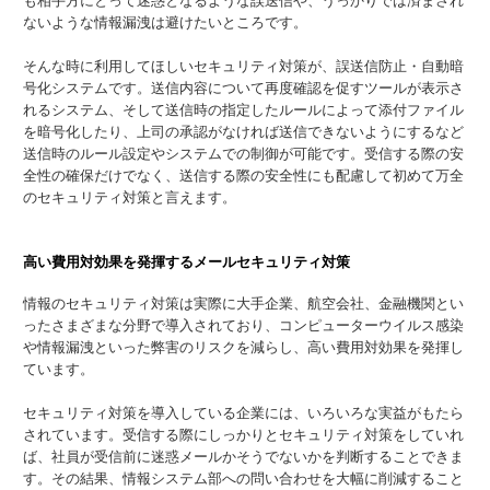
も相手方にとって迷惑となるような誤送信や、うっかりでは済まされ
ないような情報漏洩は避けたいところです。
そんな時に利用してほしいセキュリティ対策が、誤送信防止・自動暗
号化システムです。送信内容について再度確認を促すツールが表示さ
れるシステム、そして送信時の指定したルールによって添付ファイル
を暗号化したり、上司の承認がなければ送信できないようにするなど
送信時のルール設定やシステムでの制御が可能です。受信する際の安
全性の確保だけでなく、送信する際の安全性にも配慮して初めて万全
のセキュリティ対策と言えます。
高い費用対効果を発揮するメールセキュリティ対策
情報のセキュリティ対策は実際に大手企業、航空会社、金融機関とい
ったさまざまな分野で導入されており、コンピューターウイルス感染
や情報漏洩といった弊害のリスクを減らし、高い費用対効果を発揮し
ています。
セキュリティ対策を導入している企業には、いろいろな実益がもたら
されています。受信する際にしっかりとセキュリティ対策をしていれ
ば、社員が受信前に迷惑メールかそうでないかを判断することできま
す。その結果、情報システム部への問い合わせを大幅に削減すること