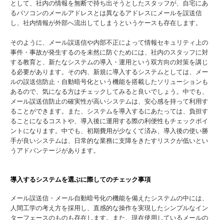
として、社内の情報を無断で持ち出そうとしたスタッフが、自宅にあ
るパソコンのメールアドレスとは異なるアドレスにメールを誤送信
し、社内情報が外部へ流出してしまうというケースも存在します。
そのように、メール誤送信や内部不正によって情報セキュリティ上の
事件・事故が発生するのを未然に防ぐためには、社内のスタッフに対
する教育と、新たなシステムの導入・運用という双方向の対策を講じ
る必要があります。その内、新規に導入するシステムとしては、メー
ルの誤送信防止・自動暗号化という機能を搭載したソリューションも
あるので、気になる方はチェックしてみると良いでしょう。中でも、
メール誤送信防止の確実性が高いシステムは、安心感を持って利用す
ることができます。また、システムを導入するにあたっては、負担す
ることになるコストや、導入後に運用する際の利便性もチェックポイ
ントになります。中でも、初期費用が少なくて済み、導入後の使い勝
手が良いシステムは、日常的な業務に支障をきたすリスクが低いとい
うアドバンテージがあります。
導入するシステムを選ぶに際してのチェック事項
メール誤送信・メール自動暗号化の機能を備えたシステムの中には、
人間工学の考え方を採用し、直感的な操作を実現したシンプルなイン
ターフェースのものも存在します。また、現在使用しているメールの