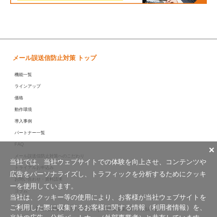
メール誤送信防止対策 トップ
機能一覧
ラインアップ
価格
動作環境
導入事例
パートナー一覧
FAQ
×
メール誤送信防止対策へのこだわり
当社では、当社ウェブサイトでの体験を向上させ、コンテンツや
トライアルお申込み
広告をパーソナライズし、トラフィックを分析するためにクッキ
お問い合わせ・資料請求
ーを使用しています。
コラム
当社は、クッキー等の使用により、お客様が当社ウェブサイトを
ご利用した際に収集するお客様に関する情報（利用者情報）を、
トップ
新着情報
サイトマップ
個人情報保護の取り組み