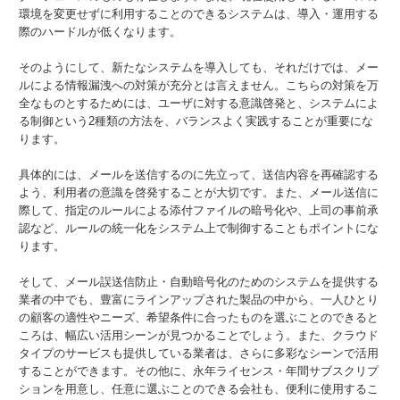
環境を変更せずに利用することのできるシステムは、導入・運用する
際のハードルが低くなります。
そのようにして、新たなシステムを導入しても、それだけでは、メー
ルによる情報漏洩への対策が充分とは言えません。こちらの対策を万
全なものとするためには、ユーザに対する意識啓発と、システムによ
る制御という2種類の方法を、バランスよく実践することが重要にな
ります。
具体的には、メールを送信するのに先立って、送信内容を再確認する
よう、利用者の意識を啓発することが大切です。また、メール送信に
際して、指定のルールによる添付ファイルの暗号化や、上司の事前承
認など、ルールの統一化をシステム上で制御することもポイントにな
ります。
そして、メール誤送信防止・自動暗号化のためのシステムを提供する
業者の中でも、豊富にラインアップされた製品の中から、一人ひとり
の顧客の適性やニーズ、希望条件に合ったものを選ぶことのできると
ころは、幅広い活用シーンが見つかることでしょう。また、クラウド
タイプのサービスも提供している業者は、さらに多彩なシーンで活用
することができます。その他に、永年ライセンス・年間サブスクリプ
ションを用意し、任意に選ぶことのできる会社も、便利に使用するこ