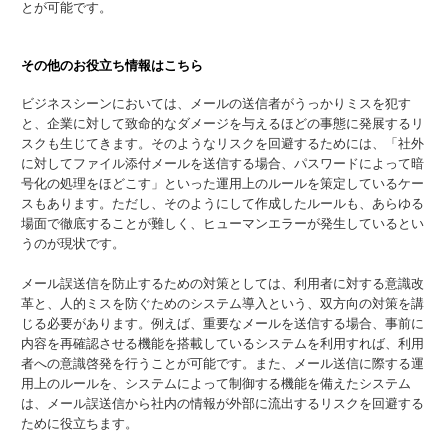
とが可能です。
その他のお役立ち情報はこちら
ビジネスシーンにおいては、メールの送信者がうっかりミスを犯す
と、企業に対して致命的なダメージを与えるほどの事態に発展するリ
スクも生じてきます。そのようなリスクを回避するためには、「社外
に対してファイル添付メールを送信する場合、パスワードによって暗
号化の処理をほどこす」といった運用上のルールを策定しているケー
スもあります。ただし、そのようにして作成したルールも、あらゆる
場面で徹底することが難しく、ヒューマンエラーが発生しているとい
うのが現状です。
メール誤送信を防止するための対策としては、利用者に対する意識改
革と、人的ミスを防ぐためのシステム導入という、双方向の対策を講
じる必要があります。例えば、重要なメールを送信する場合、事前に
内容を再確認させる機能を搭載しているシステムを利用すれば、利用
者への意識啓発を行うことが可能です。また、メール送信に際する運
用上のルールを、システムによって制御する機能を備えたシステム
は、メール誤送信から社内の情報が外部に流出するリスクを回避する
ために役立ちます。